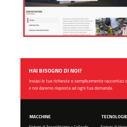
HAI BISOGNO DI NOI?
Inviaci le tue richieste o semplicemente raccontaci q
e noi daremo risposta ad ogni tua domanda.
MACCHINE
TECNOLOGI
Sistemi di Assemblaggio e Collaudo
Sistemi di Visi