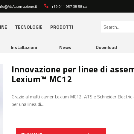
nfo@AtsAutomazione.it
+39 011 957 38 58 r.a.
LINEE DI ASSEMBLAGGIO C
XIUM™ MC12
INE
TECNOLOGIE
PRODOTTI
Installazioni
News
Download
Innovazione per linee di assem
Lexium™ MC12
Grazie al multi carrier Lexium MC12, ATS e Schneider Electri
per una linea di...
VISUALIZZA