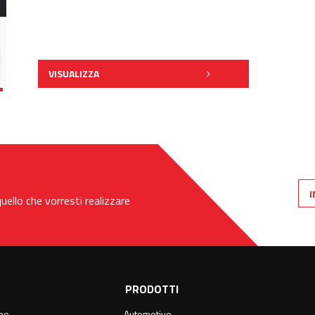
VISUALIZZA
I
uello che vorresti realizzare
E
PRODOTTI
one
Automotive