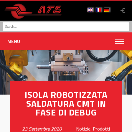
MENU
ISOLA ROBOTIZZATA
SALDATURA CMT IN
FASE DI DEBUG
23 Settembre 2020
Notizie
,
Prodotti