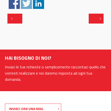
.
HAI BISOGNO DI NOI?
Inviaci le tue richieste o semplicemente raccontaci quello che
vorresti realizzare e noi daremo risposta ad ogni tua
domanda.
INVIACI ORA UNA MAIL