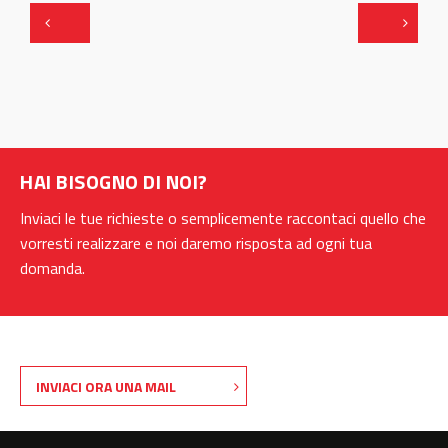
.
HAI BISOGNO DI NOI?
Inviaci le tue richieste o semplicemente raccontaci quello che
vorresti realizzare e noi daremo risposta ad ogni tua
domanda.
INVIACI ORA UNA MAIL