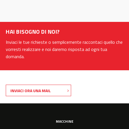
HAI BISOGNO DI NOI?
Inviaci le tue richieste o semplicemente raccontaci quello che
vorresti realizzare e noi daremo risposta ad ogni tua
domanda.
INVIACI ORA UNA MAIL
MACCHINE