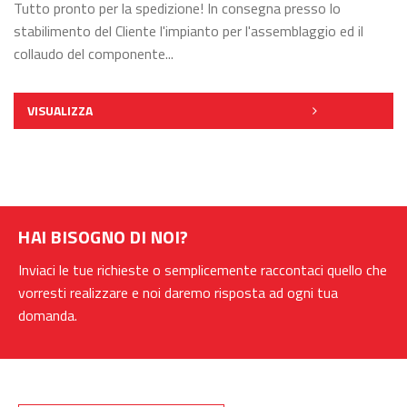
Tutto pronto per la spedizione! In consegna presso lo
stabilimento del Cliente l'impianto per l'assemblaggio ed il
collaudo del componente...
VISUALIZZA
HAI BISOGNO DI NOI?
Inviaci le tue richieste o semplicemente raccontaci quello che
vorresti realizzare e noi daremo risposta ad ogni tua
domanda.