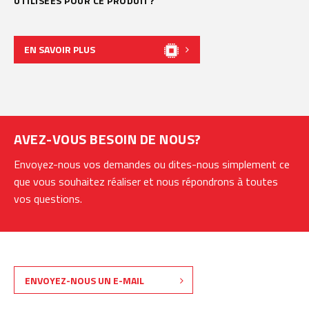
UTILISÉES POUR CE PRODUIT?
EN SAVOIR PLUS
AVEZ-VOUS BESOIN DE NOUS?
Envoyez-nous vos demandes ou dites-nous simplement ce
que vous souhaitez réaliser et nous répondrons à toutes
vos questions.
ENVOYEZ-NOUS UN E-MAIL